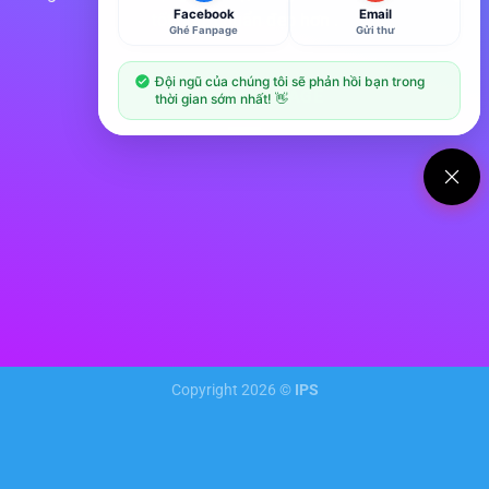
Facebook
Email
tốt hơn, chuẩn đẹp hơn .
Ghé Fanpage
Gửi thư
Đội ngũ của chúng tôi sẽ phản hồi bạn trong
KẾT NỐI FANPAGE
thời gian sớm nhất! 👋
Copyright 2026 ©
IPS