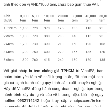
tính theo đơn vị VNĐ/1000 tem, chưa bao gồm thuế VAT.
Kích
3,000
5,000
10,000
20,000
30,000
40,000
50,0
thước
tem
tem
tem
tem
tem
tem
tem
1.5x3cm
1,100
720
370
195
135
110
95
2x3cm
1,100
720
380
200
140
115
95
2x4cm
1,200
730
390
210
150
120
105
3x4cm
1,200
750
400
220
165
135
120
3x5cm
1,300
760
415
240
180
150
135
Với giải pháp
in tem chống giả TPHCM
từ VinaIPS, bạn
hoàn toàn yên tâm về chất lượng in ấn, độ bảo mật cao,
giá cả cạnh tranh cùng quy trình sản xuất chuyên nghiệp.
Hãy để VinaIPS đồng hành cùng doanh nghiệp bạn trong
hành trình xây dựng và bảo vệ thương hiệu. Liên hệ ngay
hotline
0932114242
hoặc truy cập
vinaips.com/in-tem-
chong-gia
để được tư vấn miễn phí và nhận báo giá chi